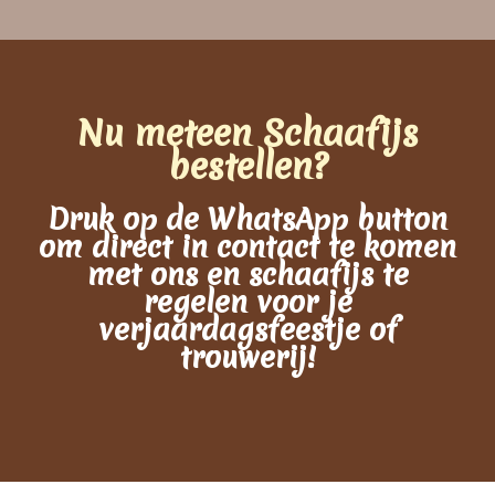
Schaafijs
Nu meteen Schaafijs
Slush
bestellen?
Dawet
Druk op de WhatsApp button
om direct in contact te komen
met ons en schaafijs te
regelen voor je
verjaardagsfeestje of
trouwerij!