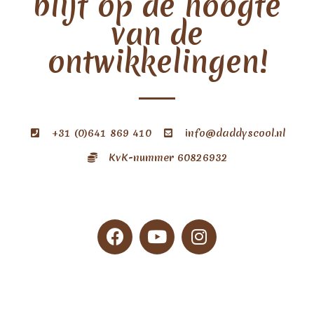
blijf op de hoogte
van de
ontwikkelingen!
+31 (0)641 869 410
info@daddyscool.nl
KvK-nummer 60826932