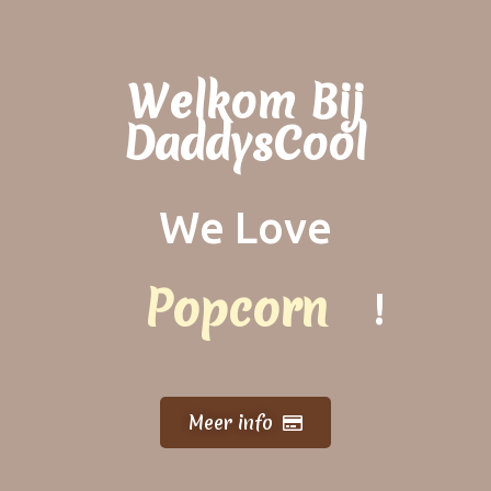
Welkom Bij
DaddysCool
We Love
Popcorn
!
Kokos drink
Meer info
Popsicles